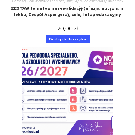
Różności
,
Dokumentacja i pomoce
,
Inne
,
Wpisy do dziennika i plany pracy
ZESTAW tematów na rewalidację (afazja, autyzm, n.
lekka, Zespół Aspergera), cele, I etap edukacyjny
20,00
zł
Dodaj do koszyka