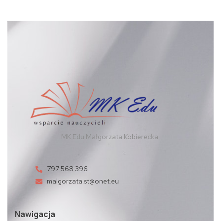
MK Edu Małgorzata Kobierecka
797 568 396
malgorzata.st@onet.eu
Nawigacja