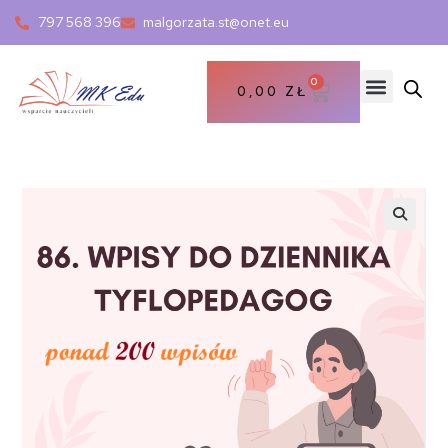
797 568 396
malgorzata.st@onet.eu
0
0,00
ZŁ