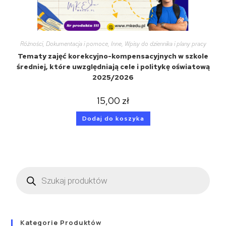
Różności
,
Dokumentacja i pomoce
,
Inne
,
Wpisy do dziennika i plany pracy
Tematy zajęć korekcyjno-kompensacyjnych w szkole
średniej, które uwzględniają cele i politykę oświatową
2025/2026
15,00
zł
Dodaj do koszyka
Kategorie Produktów