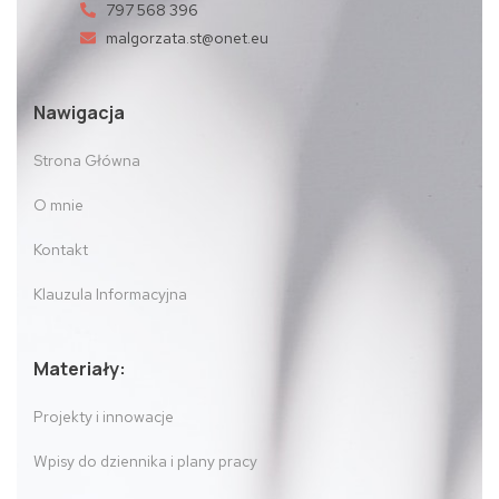
797 568 396
malgorzata.st@onet.eu
Nawigacja
Strona Główna
O mnie
Kontakt
Klauzula Informacyjna
Materiały:
Projekty i innowacje
Wpisy do dziennika i plany pracy