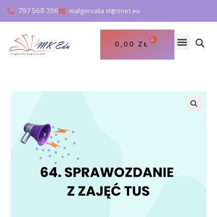
797 568 396
malgorzata.st@onet.eu
0
0,00
ZŁ