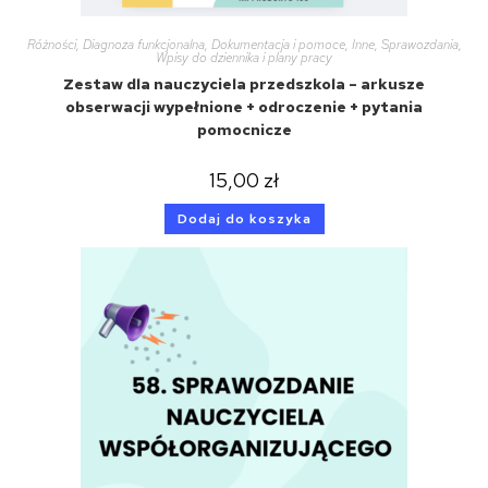
Różności
,
Diagnoza funkcjonalna
,
Dokumentacja i pomoce
,
Inne
,
Sprawozdania
,
Wpisy do dziennika i plany pracy
Zestaw dla nauczyciela przedszkola – arkusze
obserwacji wypełnione + odroczenie + pytania
pomocnicze
15,00
zł
Dodaj do koszyka