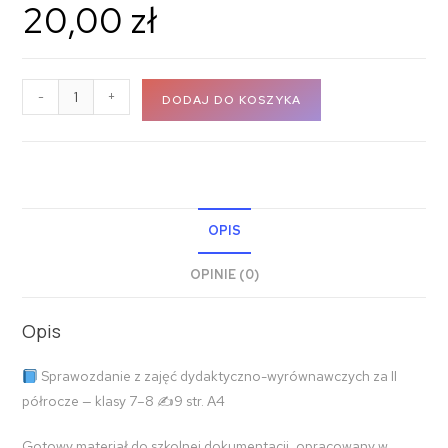
20,00
zł
-
+
DODAJ DO KOSZYKA
OPIS
OPINIE (0)
Opis
Sprawozdanie z zajęć dydaktyczno-wyrównawczych za II
półrocze — klasy 7–8 ✍
9 str. A4
Gotowy materiał do szkolnej dokumentacji, opracowany w