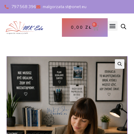
797 568 396
malgorzata.st@onet.eu
0
0,00
ZŁ