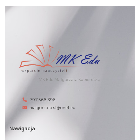
MK Edu Małgorzata Kobierecka
797 568 396
malgorzata.st@onet.eu
Nawigacja