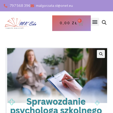
797 568 396
malgorzata.st@onet.eu
0
0,00
ZŁ