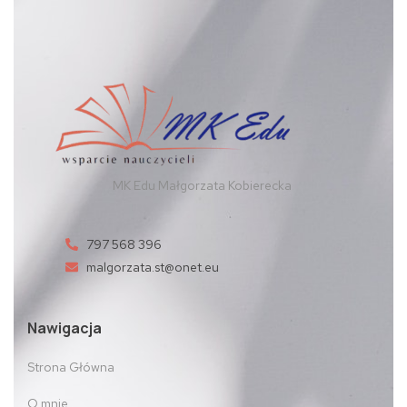
MK Edu Małgorzata Kobierecka
797 568 396
malgorzata.st@onet.eu
Nawigacja
Strona Główna
O mnie