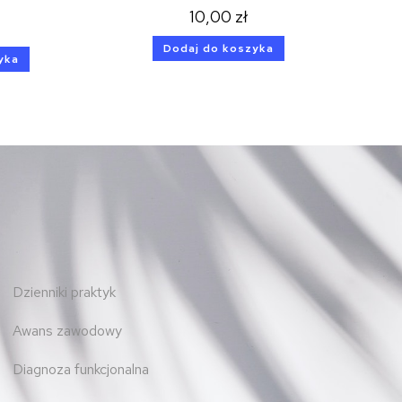
10,00
zł
Dodaj do koszyka
yka
Dzienniki praktyk
Awans zawodowy
Diagnoza funkcjonalna