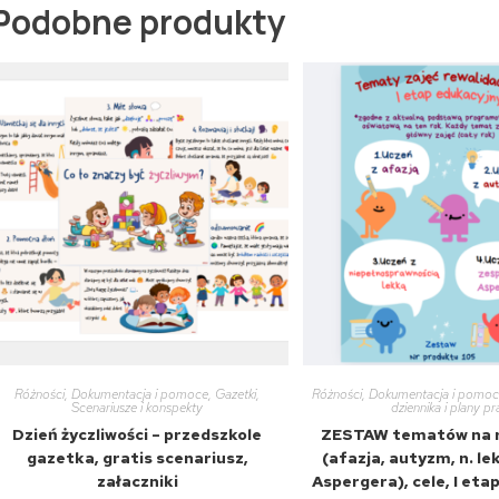
Podobne produkty
Różności
,
Dokumentacja i pomoce
,
Gazetki
,
Różności
,
Dokumentacja i pomo
Scenariusze i konspekty
dziennika i plany p
Dzień życzliwości – przedszkole
ZESTAW tematów na r
gazetka, gratis scenariusz,
(afazja, autyzm, n. le
załaczniki
Aspergera), cele, I eta