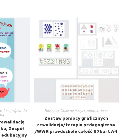
ce
,
Inne
,
Wpisy do
Różności
,
Dokumentacja i pomoce
,
Inne
racy
Zestaw pomocy graficznych
ewalidację
rewalidacja/terapia pedagogiczna
kka, Zespół
/WWR przedszkole całość 67kart A4
p edukacyjny