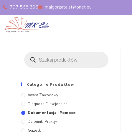
797 568 396
malgorzata.st@onet.eu
Kategorie Produktów
Awans Zawodowy
Diagnoza Funkcjonalna
Dokumentacja I Pomoce
Dzienniki Praktyk
Gazetki