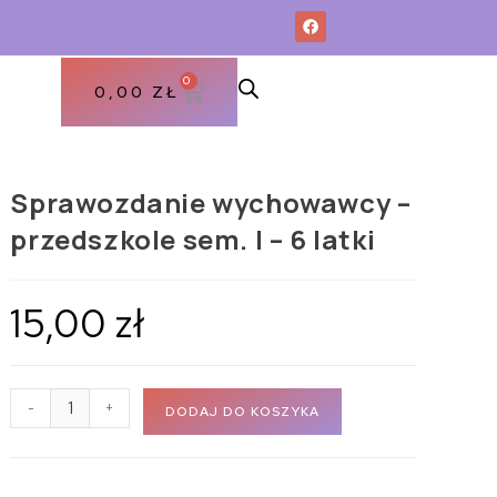
0
0,00
ZŁ
Sprawozdanie wychowawcy –
przedszkole sem. I – 6 latki
15,00
zł
-
+
DODAJ DO KOSZYKA