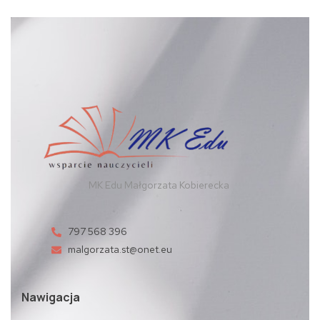
MK Edu Małgorzata Kobierecka
797 568 396
malgorzata.st@onet.eu
Nawigacja