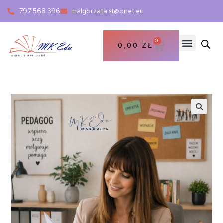
797 568 396
malgorzata.st@onet.eu
0
0,00
ZŁ