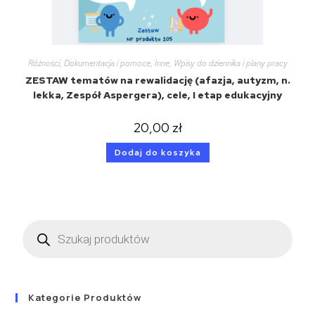
Różności
,
Dokumentacja i pomoce
,
Inne
,
Wpisy do dziennika i plany pracy
ZESTAW tematów na rewalidację (afazja, autyzm, n.
lekka, Zespół Aspergera), cele, I etap edukacyjny
20,00
zł
Dodaj do koszyka
Kategorie Produktów