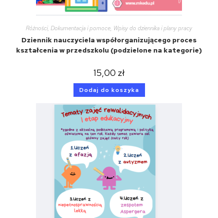
Różności
,
Dokumentacja i pomoce
,
Wpisy do dziennika i plany pracy
Dziennik nauczyciela współorganizującego proces
kształcenia w przedszkolu (podzielone na kategorie)
15,00
zł
Dodaj do koszyka