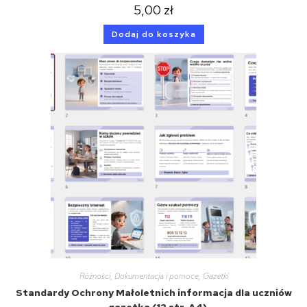
5,00
zł
Dodaj do koszyka
Różności
,
Dokumentacja i pomoce
,
Gazetki
Standardy Ochrony Małoletnich informacja dla uczniów
– gazetka (12 str. A4)