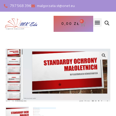
797 568 396
malgorzata.st@onet.eu
0
0,00
ZŁ