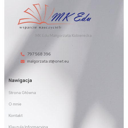
MK Edu Małgorzata Kobierecka
797 568 396
malgorzata.st@onet.eu
Nawigacja
Strona Główna
O mnie
Kontakt
Klauzula Informacyjna