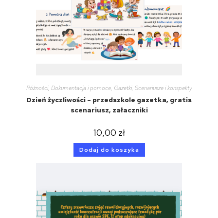
Różności
,
Dokumentacja i pomoce
,
Gazetki
,
Scenariusze i konspekty
Dzień życzliwości – przedszkole gazetka, gratis
scenariusz, załaczniki
10,00
zł
Dodaj do koszyka