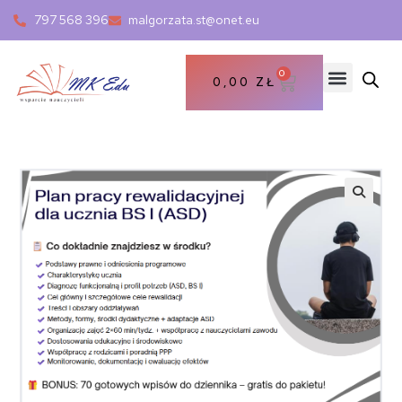
797 568 396
malgorzata.st@onet.eu
0
0,00
ZŁ