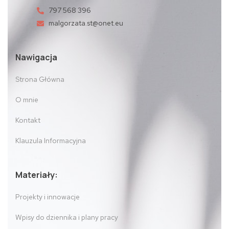
797 568 396
malgorzata.st@onet.eu
Nawigacja
Strona Główna
O mnie
Kontakt
Klauzula Informacyjna
Materiały:
Projekty i innowacje
Wpisy do dziennika i plany pracy