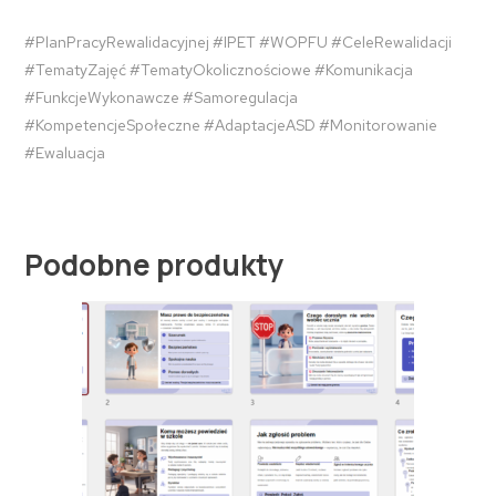
#PlanPracyRewalidacyjnej #IPET #WOPFU #CeleRewalidacji
#TematyZajęć #TematyOkolicznościowe #Komunikacja
#FunkcjeWykonawcze #Samoregulacja
#KompetencjeSpołeczne #AdaptacjeASD #Monitorowanie
#Ewaluacja
Podobne produkty