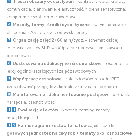
Treści i obszary oddziaływań
– konkretne kierunki pracy:
komunikacja, planowanie, elastyczność, higiena sensoryczna,
kompetencje społeczno-zawodowe.
Metody, formy i środki dydaktyczne
– w tym adaptacje
dla ucznia z ASD oraz w środowisku pracy.
Organizację zajęć 2×60 min/tydz.
– schemat każdej
jednostki, zasady BHP, współpraca z nauczycielami zawodu i
pracodawcą.
Dostosowania edukacyjne i środowiskowe
– osobno dla
lekcji ogólnokształcących i zajęć zawodowych.
Współpracę zespołową
– role członków zespołu IPET,
częstotliwość przeglądów, kontakt z rodzicami i poradnią.
Monitorowanie i dokumentowanie postępów
– wskaźniki,
narzędzia, częstotliwość.
Ewaluację efektów
– kryteria, terminy, zasady
modyfikacji IPET.
Harmonogram i zestaw tematów zajęć
– aż
76
gotowych jednostek na cały rok
+
tematy okolicznościowe