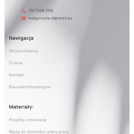
797 568 396
malgorzata.st@onet.eu
Nawigacja
Strona Główna
O mnie
Kontakt
Klauzula Informacyjna
Materiały:
Projekty i innowacje
Wpisy do dziennika i plany pracy