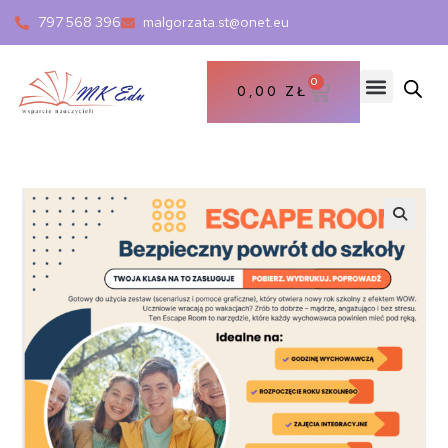
797 568 396
malgorzata.st@onet.eu
0
0,00
ZŁ