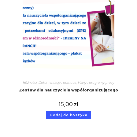
Różności
,
Dokumentacja i pomoce
,
Plany i programy pracy
Zestaw dla nauczyciela współorganizującego
15,00
zł
Dodaj do koszyka