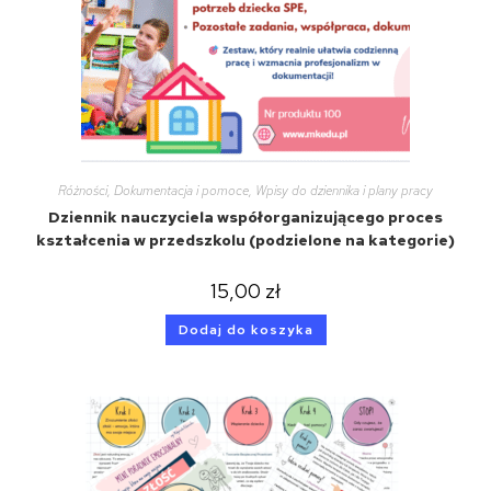
Różności
,
Dokumentacja i pomoce
,
Wpisy do dziennika i plany pracy
Dziennik nauczyciela współorganizującego proces
kształcenia w przedszkolu (podzielone na kategorie)
15,00
zł
Dodaj do koszyka