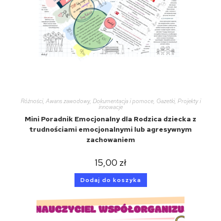
Różności
,
Awans zawodowy
,
Dokumentacja i pomoce
,
Gazetki
,
Projekty i
innowacje
Mini Poradnik Emocjonalny dla Rodzica dziecka z
trudnościami emocjonalnymi lub agresywnym
zachowaniem
15,00
zł
Dodaj do koszyka