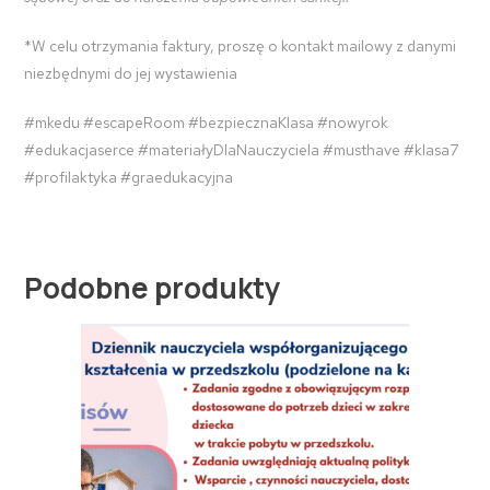
*W celu otrzymania faktury, proszę o kontakt mailowy z danymi
niezbędnymi do jej wystawienia
#mkedu #escapeRoom #bezpiecznaKlasa #nowyrok
#edukacjaserce #materiałyDlaNauczyciela #musthave #klasa7
#profilaktyka #graedukacyjna
Podobne produkty