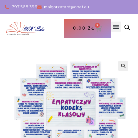
797 568 396
malgorzata.st@onet.eu
0
0,00
ZŁ