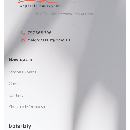
MK Edu Małgorzata Kobierecka
797 568 396
malgorzata.st@onet.eu
Nawigacja
Strona Główna
O mnie
Kontakt
Klauzula Informacyjna
Materiały: