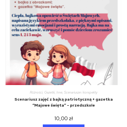
Różności
,
Gazetki
,
Inne
,
Scenariusze i konspekty
Scenariusz zajęć z bajką patriotyczną + gazetka
“Majowe święta” – przedszkole
10,00
zł