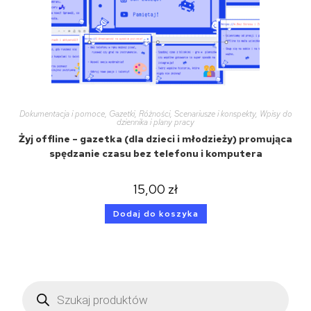
Dokumentacja i pomoce
,
Gazetki
,
Różności
,
Scenariusze i konspekty
,
Wpisy do
dziennika i plany pracy
Żyj offline – gazetka (dla dzieci i młodzieży) promująca
spędzanie czasu bez telefonu i komputera
15,00
zł
Dodaj do koszyka