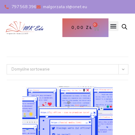
797 568 396
malgorzata.st@onet.eu
0
0,00
ZŁ
Domyślne sortowanie