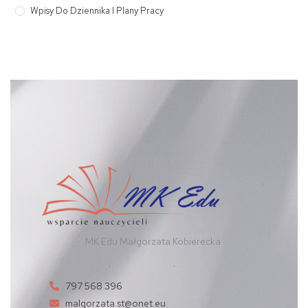
Wpisy Do Dziennika I Plany Pracy
MK Edu Małgorzata Kobierecka
797 568 396
malgorzata.st@onet.eu