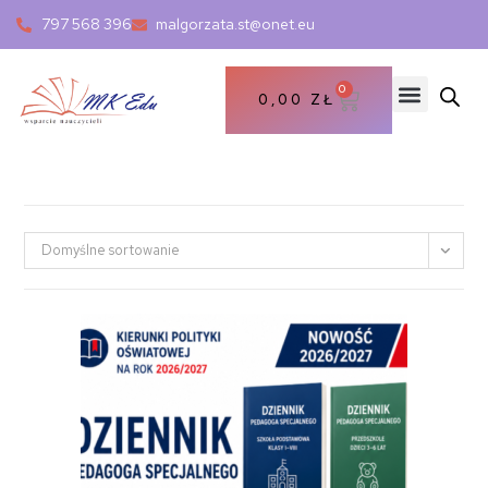
797 568 396
malgorzata.st@onet.eu
0
0,00
ZŁ
Domyślne sortowanie