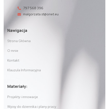
797 568 396
malgorzata.st@onet.eu
Nawigacja
Strona Główna
O mnie
Kontakt
Klauzula Informacyjna
Materiały:
Projekty i innowacje
Wpisy do dziennika i plany pracy