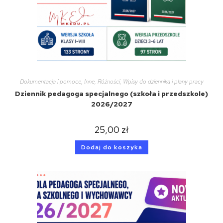
Dokumentacja i pomoce
,
Inne
,
Różności
,
Wpisy do dziennika i plany pracy
Dziennik pedagoga specjalnego (szkoła i przedszkole)
2026/2027
25,00
zł
Dodaj do koszyka