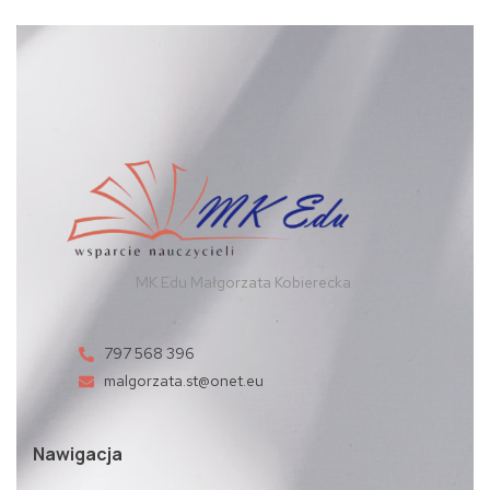
MK Edu Małgorzata Kobierecka
797 568 396
malgorzata.st@onet.eu
Nawigacja