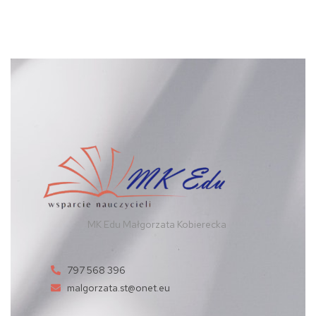
MK Edu Małgorzata Kobierecka
797 568 396
malgorzata.st@onet.eu