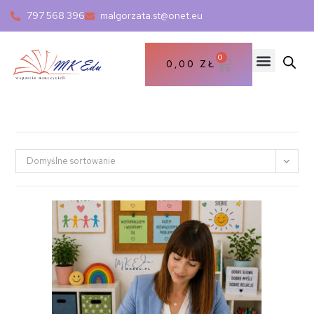
797 568 396
malgorzata.st@onet.eu
0
0,00
ZŁ
Domyślne sortowanie