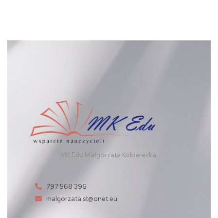
MK Edu Małgorzata Kobierecka
797 568 396
malgorzata.st@onet.eu