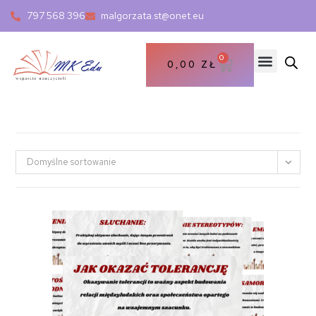
797 568 396
malgorzata.st@onet.eu
0
0,00
ZŁ
Domyślne sortowanie