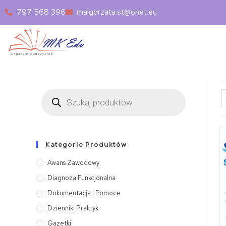
797 568 396
malgorzata.st@onet.eu
Kategorie Produktów
Awans Zawodowy
Diagnoza Funkcjonalna
Dokumentacja I Pomoce
Dzienniki Praktyk
Gazetki