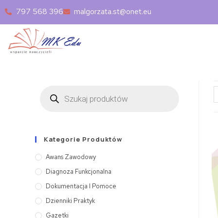
797 568 396
malgorzata.st@onet.eu
Kategorie Produktów
Awans Zawodowy
Diagnoza Funkcjonalna
Dokumentacja I Pomoce
Dzienniki Praktyk
Gazetki