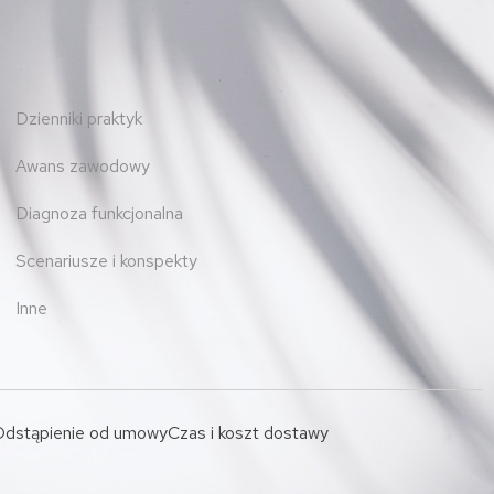
Dzienniki praktyk
Awans zawodowy
Diagnoza funkcjonalna
Scenariusze i konspekty
Inne
dstąpienie od umowy
Czas i koszt dostawy