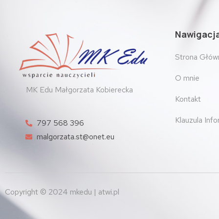
Nawigacj
Strona Głów
O mnie
MK Edu Małgorzata Kobierecka
Kontakt
Klauzula Inf
797 568 396
malgorzata.st@onet.eu
Copyright © 2024 mkedu | atwi.pl