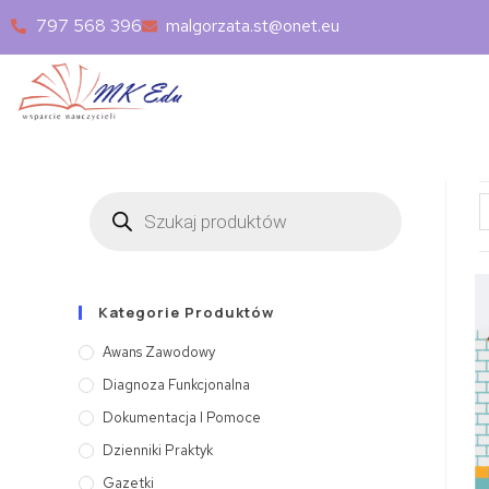
797 568 396
malgorzata.st@onet.eu
Kategorie Produktów
Awans Zawodowy
Diagnoza Funkcjonalna
Dokumentacja I Pomoce
Dzienniki Praktyk
Gazetki