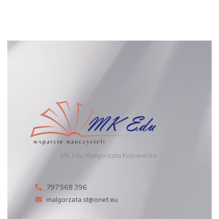
MK Edu Małgorzata Kobierecka
797 568 396
malgorzata.st@onet.eu