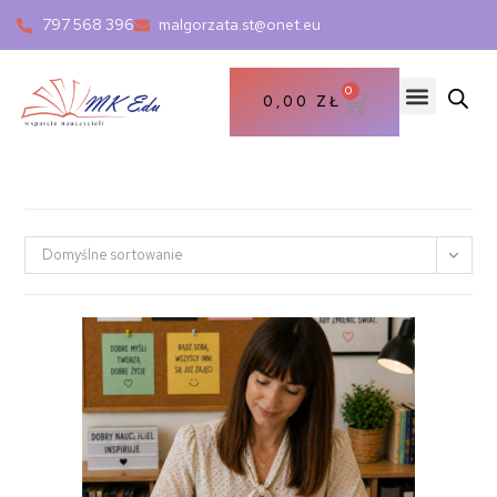
797 568 396
malgorzata.st@onet.eu
0
0,00
ZŁ
Domyślne sortowanie