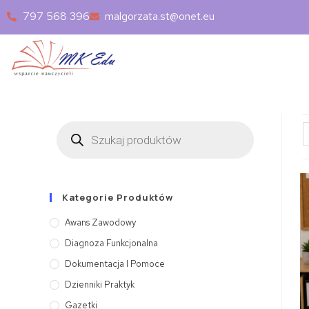
797 568 396
malgorzata.st@onet.eu
Kategorie Produktów
Awans Zawodowy
Diagnoza Funkcjonalna
Dokumentacja I Pomoce
Dzienniki Praktyk
Gazetki