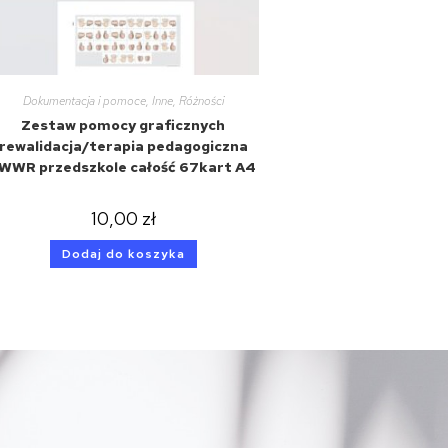
Dokumentacja i pomoce
,
Inne
,
Różności
Zestaw pomocy graficznych
rewalidacja/terapia pedagogiczna
WWR przedszkole całość 67kart A4
10,00
zł
Dodaj do koszyka