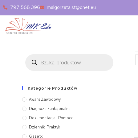
797 568 396
malgorzata.st@onet.eu
Kategorie Produktów
Awans Zawodowy
Diagnoza Funkcjonalna
Dokumentacja I Pomoce
Dzienniki Praktyk
Gazetki