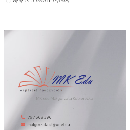
Wpisy Do Dziennika I Plany Pracy
MK Edu Małgorzata Kobierecka
797 568 396
malgorzata.st@onet.eu