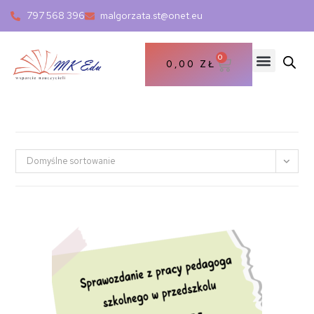
797 568 396
malgorzata.st@onet.eu
0
0,00
ZŁ
Domyślne sortowanie