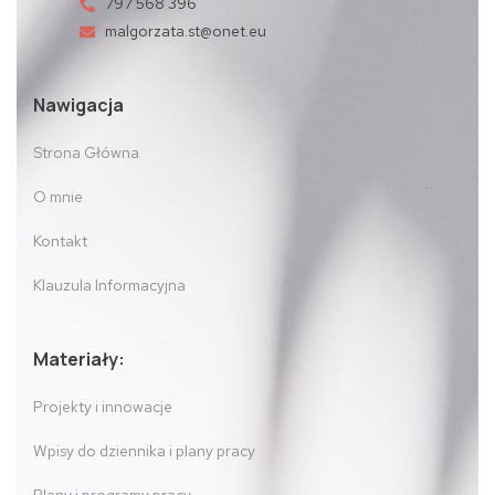
797 568 396
malgorzata.st@onet.eu
Nawigacja
Strona Główna
O mnie
Kontakt
Klauzula Informacyjna
Materiały:
Projekty i innowacje
Wpisy do dziennika i plany pracy