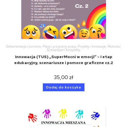
Dokumentacja i pomoce
,
Plany i programy pracy
,
Projekty i innowacje
,
Różności
,
Scenariusze i konspekty
Innowacja (TUS) „SuperMocni w emocji” – I etap
edukacyjny, scenariusze i pomoce graficzne cz.2
35,00
zł
Dodaj do koszyka