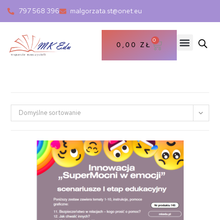
797 568 396
malgorzata.st@onet.eu
0
0,00
ZŁ
Domyślne sortowanie