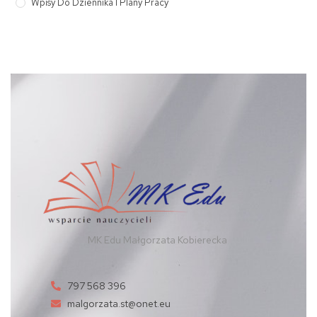
Wpisy Do Dziennika I Plany Pracy
MK Edu Małgorzata Kobierecka
797 568 396
malgorzata.st@onet.eu