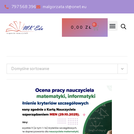
797 568 396
malgorzata.st@onet.eu
0
0,00
ZŁ
Domyślne sortowanie