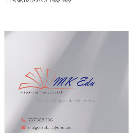
Wpisy Do Dziennika I Plany Pracy
MK Edu Małgorzata Kobierecka
797 568 396
malgorzata.st@onet.eu