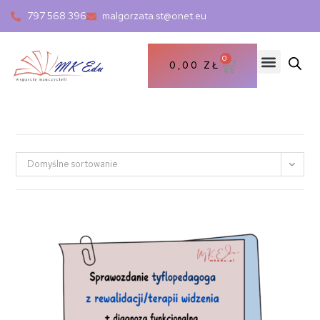
797 568 396
malgorzata.st@onet.eu
0
0,00
ZŁ
Domyślne sortowanie