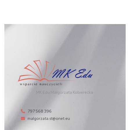
MK Edu Małgorzata Kobierecka
797 568 396
malgorzata.st@onet.eu