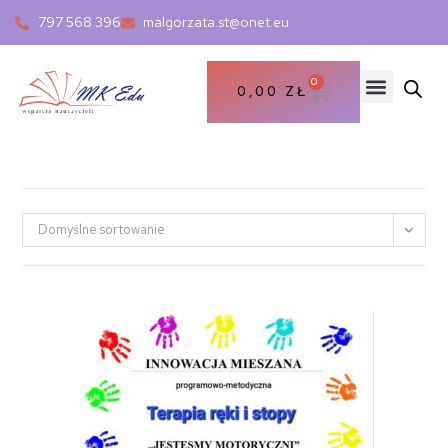
797 568 396
malgorzata.st@onet.eu
0
0,00
ZŁ
Domyślne sortowanie