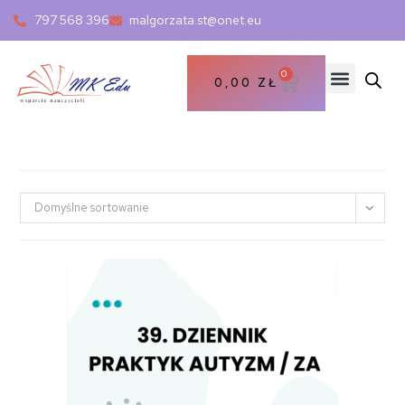
797 568 396
malgorzata.st@onet.eu
0
0,00
ZŁ
Domyślne sortowanie