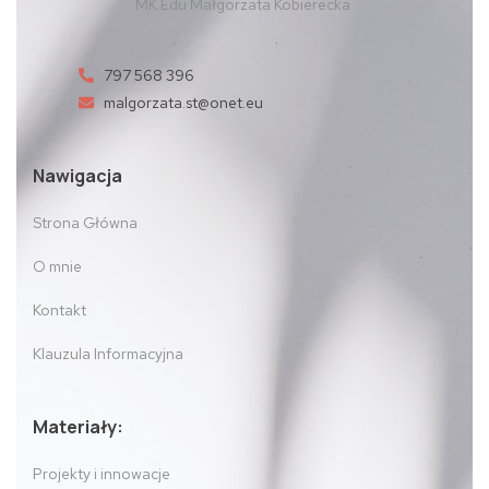
MK Edu Małgorzata Kobierecka
797 568 396
malgorzata.st@onet.eu
Nawigacja
Strona Główna
O mnie
Kontakt
Klauzula Informacyjna
Materiały:
Projekty i innowacje