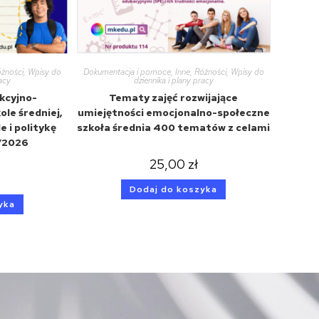
żności
,
Wpisy do
Dokumentacja i pomoce
,
Inne
,
Różności
,
Wpisy do
racy
dziennika i plany pracy
kcyjno-
Tematy zajęć rozwijające
le średniej,
umiejętności emocjonalno-społeczne
e i politykę
szkoła średnia 400 tematów z celami
/2026
25,00
zł
Dodaj do koszyka
yka