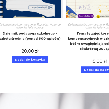
Dokumentacja i pomoce
,
Inne
,
Różności
,
Wpisy do
Dokumentacja i pomoce
,
Inne
,
Ró
dziennika i plany pracy
dziennika i plany p
Dziennik pedagoga szkolnego –
Tematy zajęć kore
szkoła średnia (ponad 600 wpisów)
kompensacyjnych w szko
które uwzględniają cel
oświatową 2025
20,00
zł
Dodaj do koszyka
15,00
zł
Dodaj do kosz