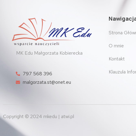
Nawigacj
Strona Głów
O mnie
MK Edu Małgorzata Kobierecka
Kontakt
Klauzula Inf
797 568 396
malgorzata.st@onet.eu
Copyright © 2024 mkedu | atwi.pl