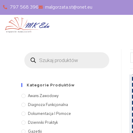
797 568 396
malgorzata.st@onet.eu
Kategorie Produktów
Awans Zawodowy
Diagnoza Funkcjonalna
Dokumentacja I Pomoce
Dzienniki Praktyk
Gazetki