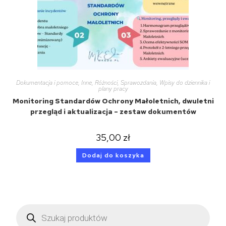
Dokumentacja i pomoce
,
Inne
,
Różności
,
Sprawozdania
,
Wpisy do dziennika i
plany pracy
Monitoring Standardów Ochrony Małoletnich, dwuletni
przegląd i aktualizacja – zestaw dokumentów
35,00
zł
Dodaj do koszyka