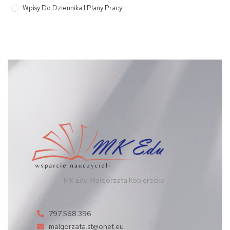
Wpisy Do Dziennika I Plany Pracy
MK Edu Małgorzata Kobierecka
797 568 396
malgorzata.st@onet.eu