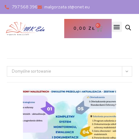
797 568 396
malgorzata.st@onet.eu
0
0,00
ZŁ
Domyślne sortowanie