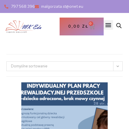
797 568 396
malgorzata.st@onet.eu
0
0,00
ZŁ
Domyślne sortowanie