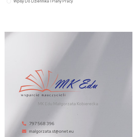
Wpisy Do Dziennika I Plany Pracy
MK Edu Małgorzata Kobierecka
797 568 396
malgorzata.st@onet.eu