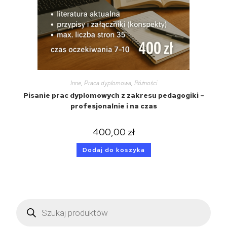
Inne
,
Praca dyplomowa
,
Różności
Pisanie prac dyplomowych z zakresu pedagogiki –
profesjonalnie i na czas
400,00
zł
Dodaj do koszyka