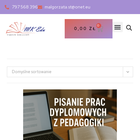
797 568 396
malgorzata.st@onet.eu
0
0,00
ZŁ
Domyślne sortowanie