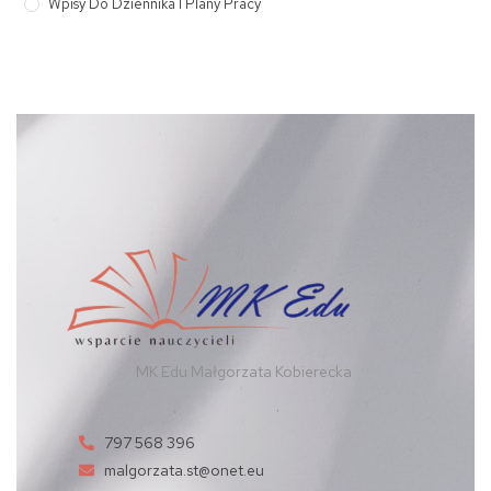
Wpisy Do Dziennika I Plany Pracy
MK Edu Małgorzata Kobierecka
797 568 396
malgorzata.st@onet.eu