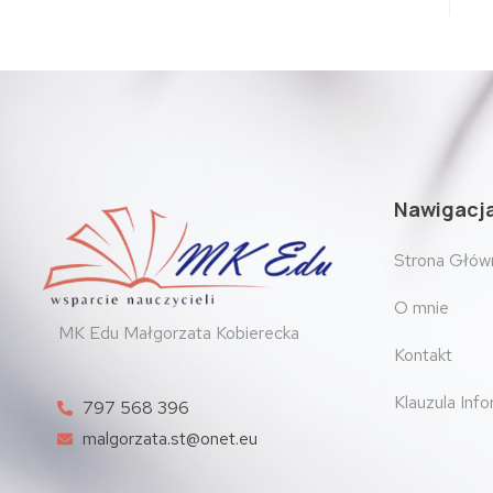
Nawigacj
Strona Głów
O mnie
MK Edu Małgorzata Kobierecka
Kontakt
Klauzula Inf
797 568 396
malgorzata.st@onet.eu