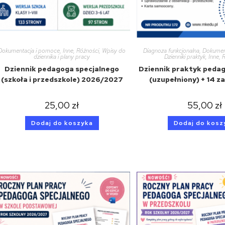
Dokumentacja i pomoce
,
Inne
,
Różności
,
Wpisy do
Diagnoza funkcjonalna
,
Dokumen
dziennika i plany pracy
Dzienniki praktyk
,
Inne
,
Dziennik pedagoga specjalnego
Dziennik praktyk pedag
(szkoła i przedszkole) 2026/2027
(uzupełniony) + 14 z
25,00
zł
55,00
zł
Dodaj do koszyka
Dodaj do kosz