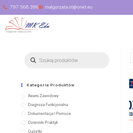
797 568 396
malgorzata.st@onet.eu
Kategorie Produktów
Awans Zawodowy
Diagnoza Funkcjonalna
Dokumentacja I Pomoce
Dzienniki Praktyk
Gazetki