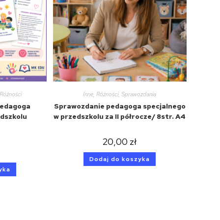
Różności
Inne
,
Różności
,
Sprawozdania
pedagoga
Sprawozdanie pedagoga specjalnego
edszkolu
w przedszkolu za II półrocze/ 8str. A4
7
20,00
zł
Dodaj do koszyka
yka