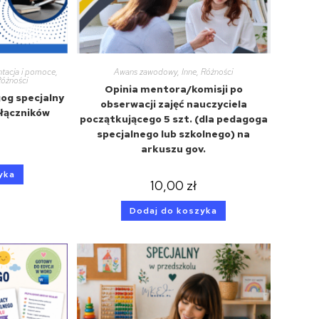
tacja i pomoce
,
Awans zawodowy
,
Inne
,
Różności
Różności
Opinia mentora/komisji po
og specjalny
obserwacji zajęć nauczyciela
ałączników
początkującego 5 szt. (dla pedagoga
specjalnego lub szkolnego) na
arkuszu gov.
yka
10,00
zł
Dodaj do koszyka