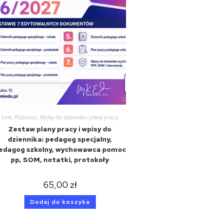
Inne
,
Różności
,
Wpisy do dziennika i plany pracy
Zestaw plany pracy i wpisy do
dziennika: pedagog specjalny,
edagog szkolny, wychowawca pomoc
pp, SOM, notatki, protokoły
65,00
zł
Dodaj do koszyka