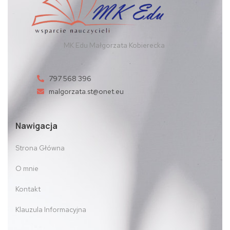
MK Edu Małgorzata Kobierecka
797 568 396
malgorzata.st@onet.eu
Nawigacja
Strona Główna
O mnie
Kontakt
Klauzula Informacyjna