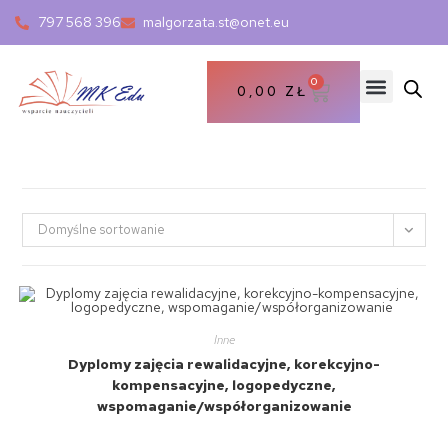
797 568 396
malgorzata.st@onet.eu
0
0,00
ZŁ
Domyślne sortowanie
Inne
Dyplomy zajęcia rewalidacyjne, korekcyjno-
kompensacyjne, logopedyczne,
wspomaganie/współorganizowanie