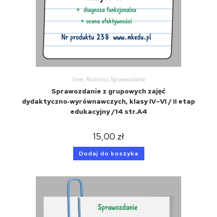
Inne
,
Różności
,
Sprawozdania
Sprawozdanie z grupowych zajęć
dydaktyczno‑wyrównawczych, klasy IV–VI / II etap
edukacyjny /14 str.A4
15,00
zł
Dodaj do koszyka