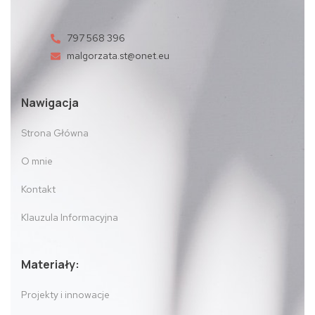
797 568 396
malgorzata.st@onet.eu
Nawigacja
Strona Główna
O mnie
Kontakt
Klauzula Informacyjna
Materiały:
Projekty i innowacje