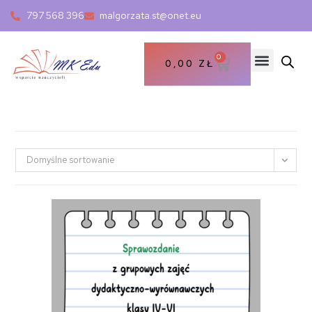
797 568 396
malgorzata.st@onet.eu
0
0,00
ZŁ
Domyślne sortowanie