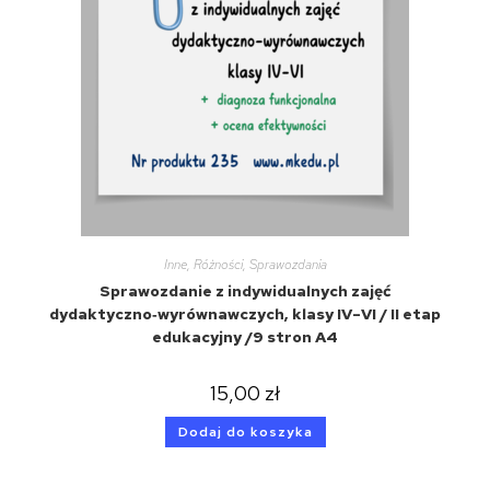
Inne
,
Różności
,
Sprawozdania
Sprawozdanie z indywidualnych zajęć
dydaktyczno‑wyrównawczych, klasy IV–VI / II etap
edukacyjny /9 stron A4
15,00
zł
Dodaj do koszyka