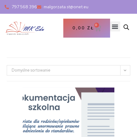
797 568 396
malgorzata.st@onet.eu
0
0,00
ZŁ
Domyślne sortowanie