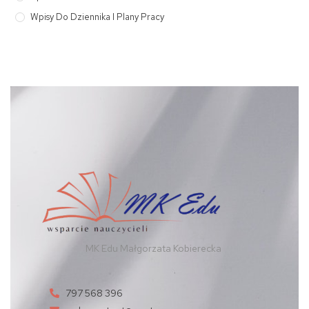
Wpisy Do Dziennika I Plany Pracy
MK Edu Małgorzata Kobierecka
797 568 396