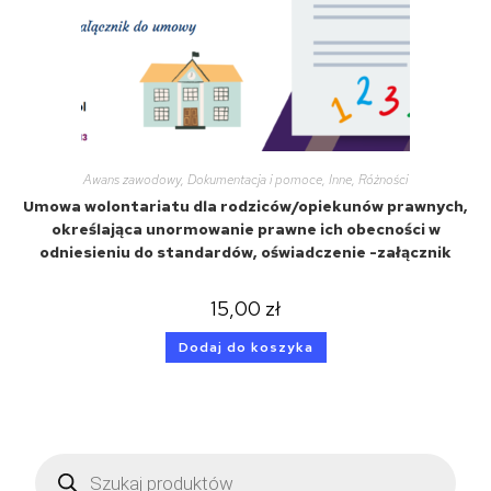
Awans zawodowy
,
Dokumentacja i pomoce
,
Inne
,
Różności
Umowa wolontariatu dla rodziców/opiekunów prawnych,
określająca unormowanie prawne ich obecności w
odniesieniu do standardów, oświadczenie -załącznik
15,00
zł
Dodaj do koszyka