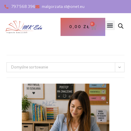
797 568 396
malgorzata.st@onet.eu
0
0,00
ZŁ
Domyślne sortowanie