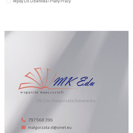
Wpisy Do Dziennika I Plany Pracy
MK Edu Małgorzata Kobierecka
797 568 396
malgorzata.st@onet.eu