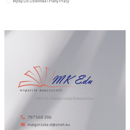
Wpisy Do Dziennika I Plany Pracy
MK Edu Małgorzata Kobierecka
797 568 396
malgorzata.st@onet.eu