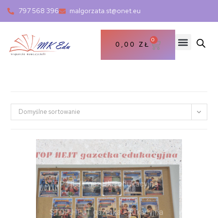
797 568 396
malgorzata.st@onet.eu
0
0,00
ZŁ
Domyślne sortowanie