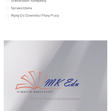
Scenariusze I Konspekty
Sprawozdania
Wpisy Do Dziennika I Plany Pracy
MK Edu Małgorzata Kobierecka