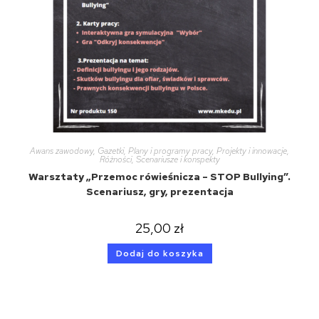
Awans zawodowy
,
Gazetki
,
Plany i programy pracy
,
Projekty i innowacje
,
Różności
,
Scenariusze i konspekty
Warsztaty „Przemoc rówieśnicza – STOP Bullying”.
Scenariusz, gry, prezentacja
25,00
zł
Dodaj do koszyka