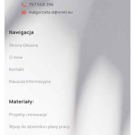
797 568 396
malgorzata.st@onet.eu
Nawigacja
Strona Główna
O mnie
Kontakt
Klauzula Informacyjna
Materiały:
Projekty i innowacje
Wpisy do dziennika i plany pracy