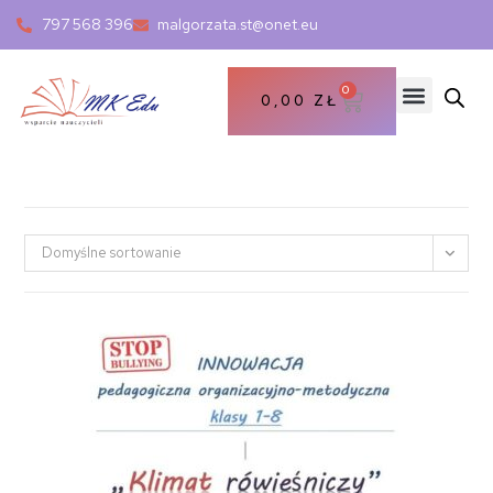
797 568 396
malgorzata.st@onet.eu
0
0,00
ZŁ
Domyślne sortowanie