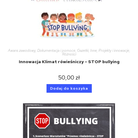
Awans zawodowy
,
Dokumentacja i pomoce
,
Gazetki
,
Inne
,
Projekty i innowacje
,
Różności
Innowacja Klimat rówieśniczy – STOP bullying
50,00
zł
Dodaj do koszyka