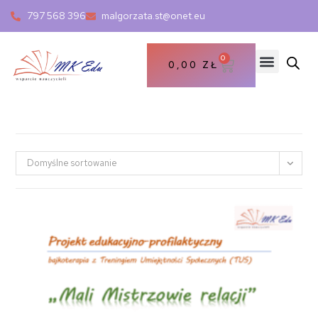
797 568 396
malgorzata.st@onet.eu
0
0,00
ZŁ
Domyślne sortowanie