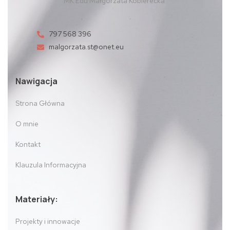
MK Edu Małgorzata Kobierecka
797 568 396
malgorzata.st@onet.eu
Nawigacja
Strona Główna
O mnie
Kontakt
Klauzula Informacyjna
Materiały:
Projekty i innowacje