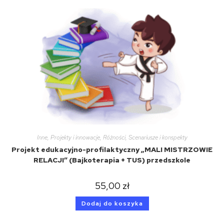
Inne
,
Projekty i innowacje
,
Różności
,
Scenariusze i konspekty
Projekt edukacyjno-profilaktyczny „MALI MISTRZOWIE
RELACJI” (Bajkoterapia + TUS) przedszkole
55,00
zł
Dodaj do koszyka