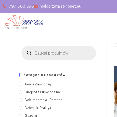
797 568 396
malgorzata.st@onet.eu
Kategorie Produktów
Awans Zawodowy
Diagnoza Funkcjonalna
Dokumentacja I Pomoce
Dzienniki Praktyk
Gazetki