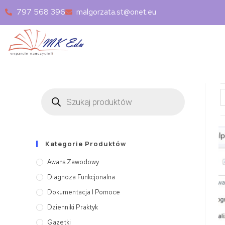
797 568 396
malgorzata.st@onet.eu
Kategorie Produktów
Awans Zawodowy
Diagnoza Funkcjonalna
Dokumentacja I Pomoce
Dzienniki Praktyk
Gazetki