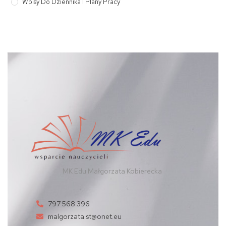
Wpisy Do Dziennika I Plany Pracy
MK Edu Małgorzata Kobierecka
797 568 396
malgorzata.st@onet.eu