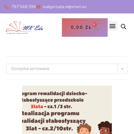
797 568 396
malgorzata.st@onet.eu
0
0,00
ZŁ
Domyślne sortowanie