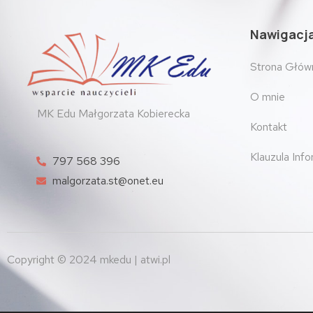
Nawigacj
Strona Głów
O mnie
MK Edu Małgorzata Kobierecka
Kontakt
Klauzula Inf
797 568 396
malgorzata.st@onet.eu
Copyright © 2024 mkedu | atwi.pl