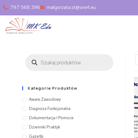
797 568 396
malgorzata.st@onet.eu
Kategorie Produktów
Awans Zawodowy
Diagnoza Funkcjonalna
Dokumentacja I Pomoce
Dzienniki Praktyk
Gazetki