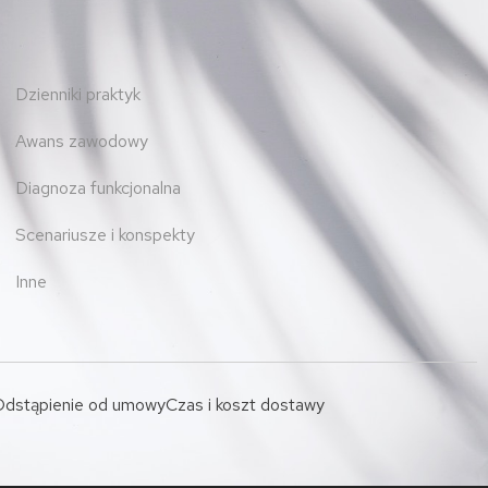
Dzienniki praktyk
Awans zawodowy
Diagnoza funkcjonalna
Scenariusze i konspekty
Inne
dstąpienie od umowy
Czas i koszt dostawy