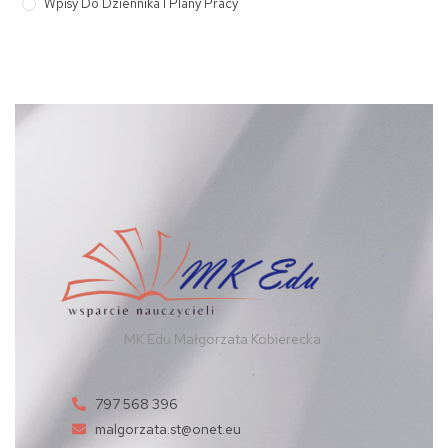
Wpisy Do Dziennika I Plany Pracy
MK Edu Małgorzata Kobierecka
797 568 396
malgorzata.st@onet.eu