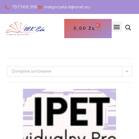
797 568 396
malgorzata.st@onet.eu
0
0,00
ZŁ
Domyślne sortowanie