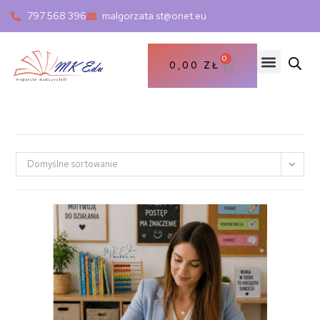
797 568 396
malgorzata.st@onet.eu
0
0,00
ZŁ
Domyślne sortowanie