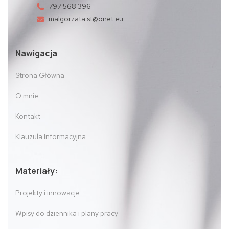
797 568 396
malgorzata.st@onet.eu
Nawigacja
Strona Główna
O mnie
Kontakt
Klauzula Informacyjna
Materiały:
Projekty i innowacje
Wpisy do dziennika i plany pracy