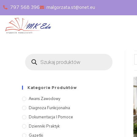
797 568 396
malgorzata.st@onet.eu
Kategorie Produktów
Awans Zawodowy
Diagnoza Funkcjonalna
Dokumentacja I Pomoce
Dzienniki Praktyk
Gazetki