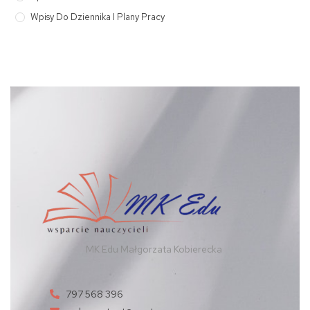
Wpisy Do Dziennika I Plany Pracy
MK Edu Małgorzata Kobierecka
797 568 396