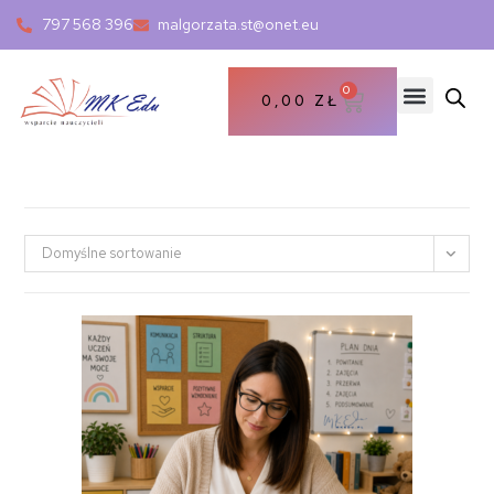
797 568 396
malgorzata.st@onet.eu
0
0,00
ZŁ
Domyślne sortowanie