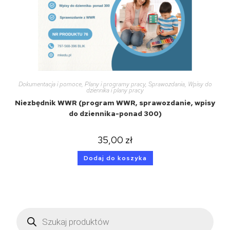
Dokumentacja i pomoce
,
Plany i programy pracy
,
Sprawozdania
,
Wpisy do
dziennika i plany pracy
Niezbędnik WWR (program WWR, sprawozdanie, wpisy
do dziennika-ponad 300)
35,00
zł
Dodaj do koszyka