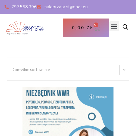
797 568 396
malgorzata.st@onet.eu
0
0,00
ZŁ
Domyślne sortowanie