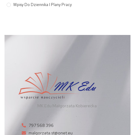
Wpisy Do Dziennika I Plany Pracy
MK Edu Małgorzata Kobierecka
797 568 396
malgorzata.st@onet.eu