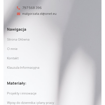
797 568 396
malgorzata.st@onet.eu
Nawigacja
Strona Główna
O mnie
Kontakt
Klauzula Informacyjna
Materiały:
Projekty i innowacje
Wpisy do dziennika i plany pracy