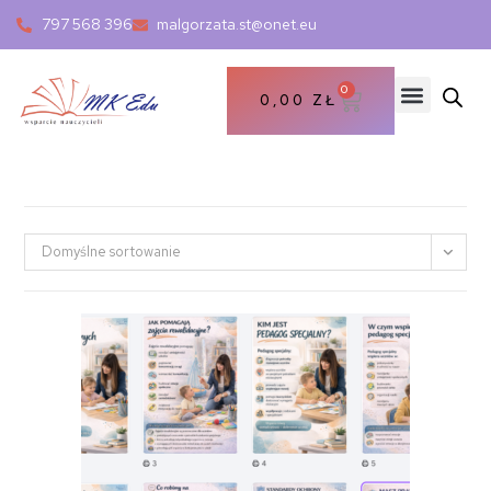
797 568 396
malgorzata.st@onet.eu
0
0,00
ZŁ
Domyślne sortowanie