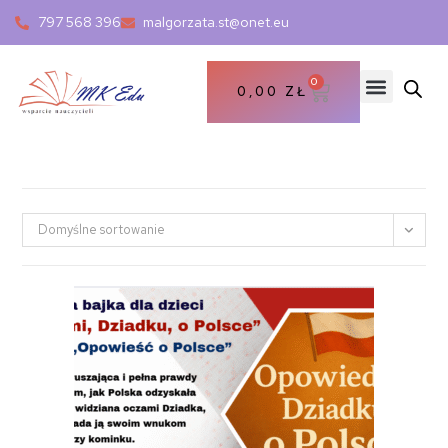
797 568 396
malgorzata.st@onet.eu
0
0,00
ZŁ
Domyślne sortowanie