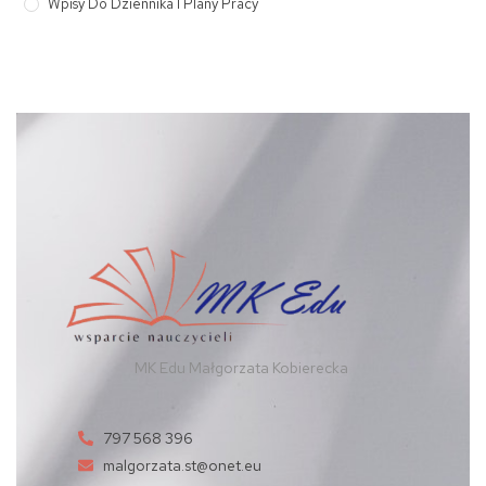
Wpisy Do Dziennika I Plany Pracy
MK Edu Małgorzata Kobierecka
797 568 396
malgorzata.st@onet.eu