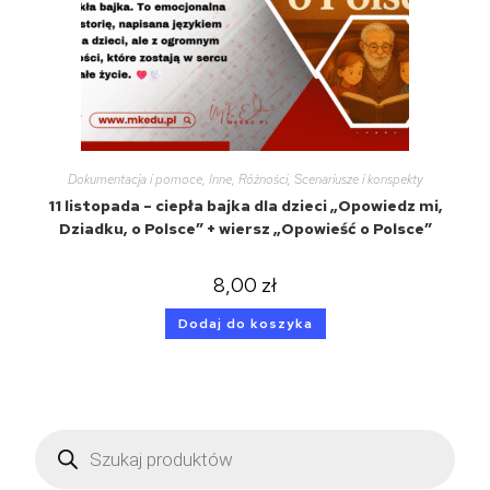
Dokumentacja i pomoce
,
Inne
,
Różności
,
Scenariusze i konspekty
11 listopada – ciepła bajka dla dzieci „Opowiedz mi,
Dziadku, o Polsce” + wiersz „Opowieść o Polsce”
8,00
zł
Dodaj do koszyka